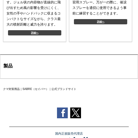
す。ジェル状の内容物が直線的に飛
習用スプレー。万が一の際に、催涙
び出すため風の影響を受けにくく、
スプレーを適切に使用できるよう事
女性の手やハンドバックに収まるコ
前に練習することができます。
ンパクトなサイズながら、クラス最
詳細へ
大の噴射距離と威力を誇ります。
詳細へ
製品
クマ対策用品｜SABRE（セイバー）｜公式ブランドサイト
国内正規販売代理店